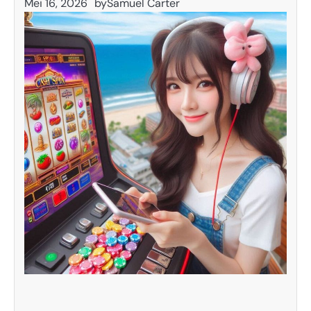
Mei 16, 2026
by
Samuel Carter