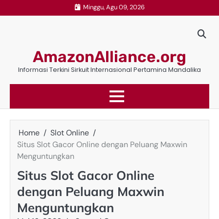
Skip
Minggu, Agu 09, 2026
to
content
AmazonAlliance.org
Informasi Terkini Sirkuit Internasional Pertamina Mandalika
Home
Slot Online
Situs Slot Gacor Online dengan Peluang Maxwin
Menguntungkan
Situs Slot Gacor Online
dengan Peluang Maxwin
Menguntungkan