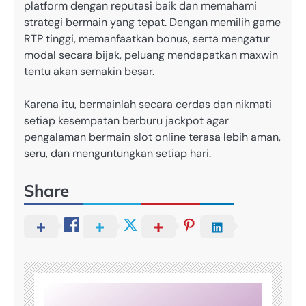
platform dengan reputasi baik dan memahami
strategi bermain yang tepat. Dengan memilih game
RTP tinggi, memanfaatkan bonus, serta mengatur
modal secara bijak, peluang mendapatkan maxwin
tentu akan semakin besar.
Karena itu, bermainlah secara cerdas dan nikmati
setiap kesempatan berburu jackpot agar
pengalaman bermain slot online terasa lebih aman,
seru, dan menguntungkan setiap hari.
Share