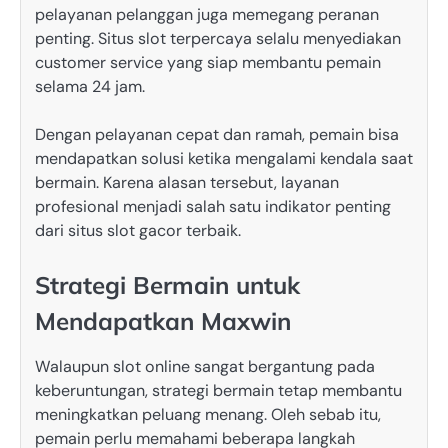
pelayanan pelanggan juga memegang peranan
penting. Situs slot terpercaya selalu menyediakan
customer service yang siap membantu pemain
selama 24 jam.
Dengan pelayanan cepat dan ramah, pemain bisa
mendapatkan solusi ketika mengalami kendala saat
bermain. Karena alasan tersebut, layanan
profesional menjadi salah satu indikator penting
dari situs slot gacor terbaik.
Strategi Bermain untuk
Mendapatkan Maxwin
Walaupun slot online sangat bergantung pada
keberuntungan, strategi bermain tetap membantu
meningkatkan peluang menang. Oleh sebab itu,
pemain perlu memahami beberapa langkah