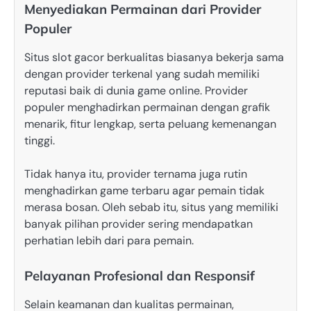
Menyediakan Permainan dari Provider
Populer
Situs slot gacor berkualitas biasanya bekerja sama
dengan provider terkenal yang sudah memiliki
reputasi baik di dunia game online. Provider
populer menghadirkan permainan dengan grafik
menarik, fitur lengkap, serta peluang kemenangan
tinggi.
Tidak hanya itu, provider ternama juga rutin
menghadirkan game terbaru agar pemain tidak
merasa bosan. Oleh sebab itu, situs yang memiliki
banyak pilihan provider sering mendapatkan
perhatian lebih dari para pemain.
Pelayanan Profesional dan Responsif
Selain keamanan dan kualitas permainan,