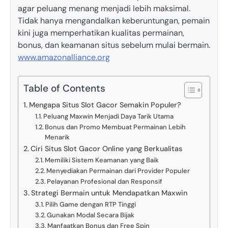
agar peluang menang menjadi lebih maksimal.
Tidak hanya mengandalkan keberuntungan, pemain
kini juga memperhatikan kualitas permainan,
bonus, dan keamanan situs sebelum mulai bermain.
www.amazonalliance.org
Table of Contents
Mengapa Situs Slot Gacor Semakin Populer?
Peluang Maxwin Menjadi Daya Tarik Utama
Bonus dan Promo Membuat Permainan Lebih
Menarik
Ciri Situs Slot Gacor Online yang Berkualitas
Memiliki Sistem Keamanan yang Baik
Menyediakan Permainan dari Provider Populer
Pelayanan Profesional dan Responsif
Strategi Bermain untuk Mendapatkan Maxwin
Pilih Game dengan RTP Tinggi
Gunakan Modal Secara Bijak
Manfaatkan Bonus dan Free Spin