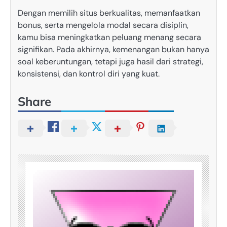
Dengan memilih situs berkualitas, memanfaatkan
bonus, serta mengelola modal secara disiplin,
kamu bisa meningkatkan peluang menang secara
signifikan. Pada akhirnya, kemenangan bukan hanya
soal keberuntungan, tetapi juga hasil dari strategi,
konsistensi, dan kontrol diri yang kuat.
Share