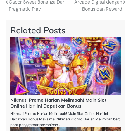
Gacor Sweet Bonanza Dari
Arcade Digital dengan
pos
Pragmatic Play
Bonus dan Reward
Related Posts
Nikmati Promo Harian Melimpah! Main Slot
Online Hari Ini Dapatkan Bonus
Nikmati Promo Harian Melimpah! Main Slot Online Hari Ini
Dapatkan Bonus Maksimal Nikmati Promo Harian Melimpah bagi
para penggemar permainan…