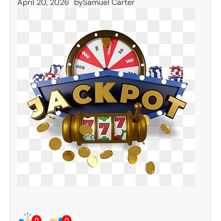
April 20, 2026
by
Samuel Carter
0
0