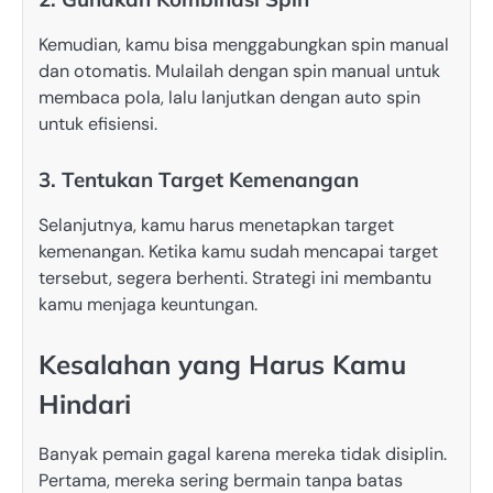
Kemudian, kamu bisa menggabungkan spin manual
dan otomatis. Mulailah dengan spin manual untuk
membaca pola, lalu lanjutkan dengan auto spin
untuk efisiensi.
3. Tentukan Target Kemenangan
Selanjutnya, kamu harus menetapkan target
kemenangan. Ketika kamu sudah mencapai target
tersebut, segera berhenti. Strategi ini membantu
kamu menjaga keuntungan.
Kesalahan yang Harus Kamu
Hindari
Banyak pemain gagal karena mereka tidak disiplin.
Pertama, mereka sering bermain tanpa batas