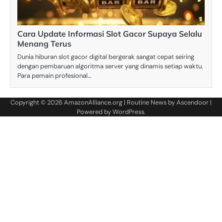
Cara Update Informasi Slot Gacor Supaya Selalu
Menang Terus
Dunia hiburan slot gacor digital bergerak sangat cepat seiring
dengan pembaruan algoritma server yang dinamis setiap waktu.
Para pemain profesional…
Copyright © 2026
AmazonAlliance.org
| Routine News by
Ascendoor
|
Powered by
WordPress
.