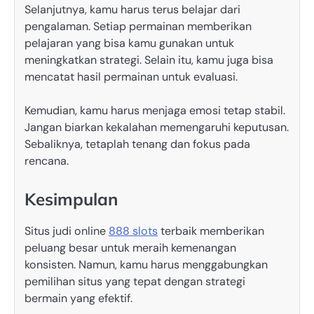
Selanjutnya, kamu harus terus belajar dari
pengalaman. Setiap permainan memberikan
pelajaran yang bisa kamu gunakan untuk
meningkatkan strategi. Selain itu, kamu juga bisa
mencatat hasil permainan untuk evaluasi.
Kemudian, kamu harus menjaga emosi tetap stabil.
Jangan biarkan kekalahan memengaruhi keputusan.
Sebaliknya, tetaplah tenang dan fokus pada
rencana.
Kesimpulan
Situs judi online
888 slots
terbaik memberikan
peluang besar untuk meraih kemenangan
konsisten. Namun, kamu harus menggabungkan
pemilihan situs yang tepat dengan strategi
bermain yang efektif.