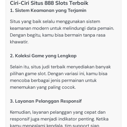
Ciri-Ciri Situs 888 Slots Terbaik
1. Sistem Keamanan yang Terjamin
Situs yang baik selalu menggunakan sistem
keamanan modern untuk melindungi data pemain.
Dengan begitu, kamu bisa bermain tanpa rasa
khawatir.
2. Koleksi Game yang Lengkap
Selain itu, situs judi terbaik menyediakan banyak
pilihan game slot. Dengan variasi ini, kamu bisa
mencoba berbagai jenis permainan untuk
menemukan yang paling cocok.
3. Layanan Pelanggan Responsif
Kemudian, layanan pelanggan yang cepat dan
responsif juga menjadi indikator penting. Ketika
kamu mengalami kendala, tim support siap