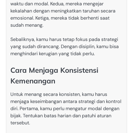
waktu dan modal. Kedua, mereka mengejar
kekalahan dengan meningkatkan taruhan secara
emosional. Ketiga, mereka tidak berhenti saat
sudah menang.
Sebaliknya, kamu harus tetap fokus pada strategi
yang sudah dirancang. Dengan disiplin, kamu bisa
menghindari kerugian yang tidak perlu.
Cara Menjaga Konsistensi
Kemenangan
Untuk menang secara konsisten, kamu harus
menjaga keseimbangan antara strategi dan kontrol
diri. Pertama, kamu perlu mengatur modal dengan
bijak. Tentukan batas harian dan patuhi aturan
tersebut.