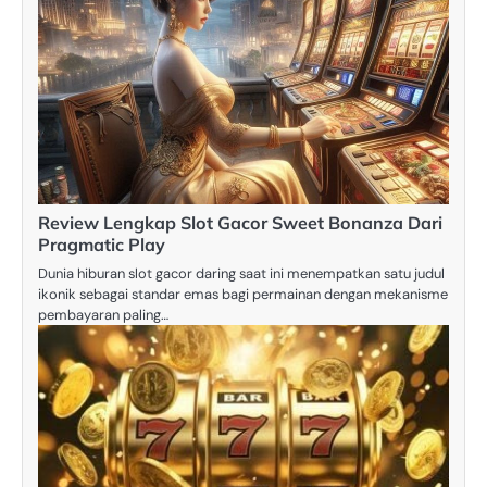
Review Lengkap Slot Gacor Sweet Bonanza Dari
Pragmatic Play
Dunia hiburan slot gacor daring saat ini menempatkan satu judul
ikonik sebagai standar emas bagi permainan dengan mekanisme
pembayaran paling…