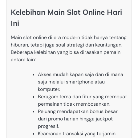
Kelebihan Main Slot Online Hari
Ini
Main slot online di era modern tidak hanya tentang
hiburan, tetapi juga soal strategi dan keuntungan.
Beberapa kelebihan yang bisa dirasakan pemain
antara lain:
Akses mudah kapan saja dan di mana
saja melalui smartphone atau
komputer.
Beragam tema dan fitur yang membuat
permainan tidak membosankan.
Peluang mendapatkan bonus besar
dari promo harian hingga jackpot
progresif.
Keamanan transaksi yang terjamin