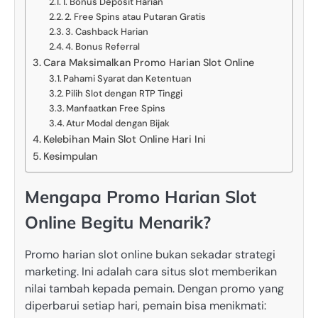
1. Bonus Deposit Harian
2. Free Spins atau Putaran Gratis
3. Cashback Harian
4. Bonus Referral
Cara Maksimalkan Promo Harian Slot Online
Pahami Syarat dan Ketentuan
Pilih Slot dengan RTP Tinggi
Manfaatkan Free Spins
Atur Modal dengan Bijak
Kelebihan Main Slot Online Hari Ini
Kesimpulan
Mengapa Promo Harian Slot
Online Begitu Menarik?
Promo harian slot online bukan sekadar strategi
marketing. Ini adalah cara situs slot memberikan
nilai tambah kepada pemain. Dengan promo yang
diperbarui setiap hari, pemain bisa menikmati: