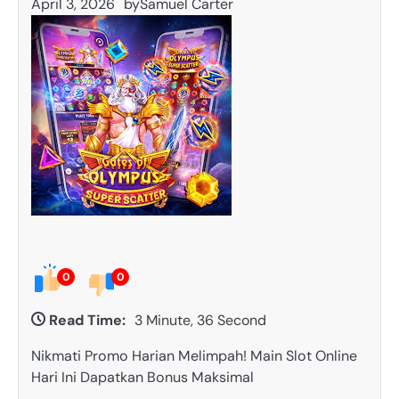
April 3, 2026
by
Samuel Carter
0
0
Read Time:
3 Minute, 36 Second
Nikmati Promo Harian Melimpah! Main Slot Online
Hari Ini Dapatkan Bonus Maksimal