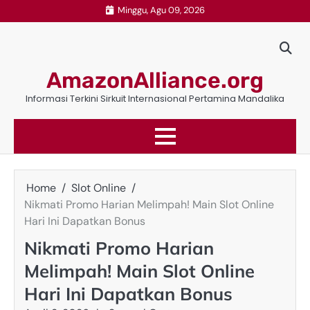
Skip
Minggu, Agu 09, 2026
to
content
AmazonAlliance.org
Informasi Terkini Sirkuit Internasional Pertamina Mandalika
Home
Slot Online
Nikmati Promo Harian Melimpah! Main Slot Online
Hari Ini Dapatkan Bonus
Nikmati Promo Harian
Melimpah! Main Slot Online
Hari Ini Dapatkan Bonus