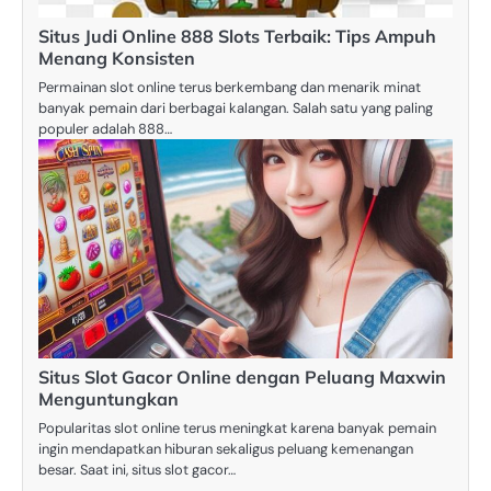
Situs Judi Online 888 Slots Terbaik: Tips Ampuh
Menang Konsisten
Permainan slot online terus berkembang dan menarik minat
banyak pemain dari berbagai kalangan. Salah satu yang paling
populer adalah 888…
Situs Slot Gacor Online dengan Peluang Maxwin
Menguntungkan
Popularitas slot online terus meningkat karena banyak pemain
ingin mendapatkan hiburan sekaligus peluang kemenangan
besar. Saat ini, situs slot gacor…