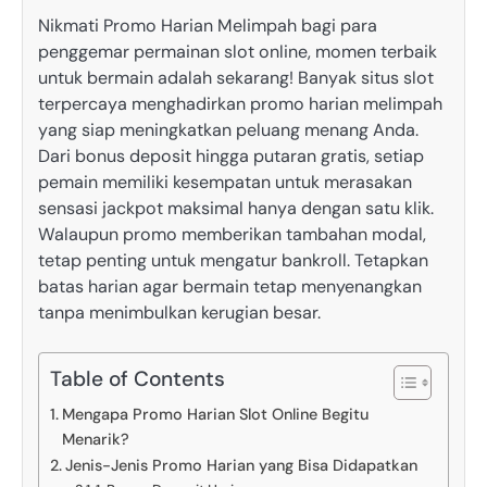
Nikmati Promo Harian Melimpah bagi para
penggemar permainan slot online, momen terbaik
untuk bermain adalah sekarang! Banyak situs slot
terpercaya menghadirkan promo harian melimpah
yang siap meningkatkan peluang menang Anda.
Dari bonus deposit hingga putaran gratis, setiap
pemain memiliki kesempatan untuk merasakan
sensasi jackpot maksimal hanya dengan satu klik.
Walaupun promo memberikan tambahan modal,
tetap penting untuk mengatur bankroll. Tetapkan
batas harian agar bermain tetap menyenangkan
tanpa menimbulkan kerugian besar.
Table of Contents
Mengapa Promo Harian Slot Online Begitu
Menarik?
Jenis-Jenis Promo Harian yang Bisa Didapatkan