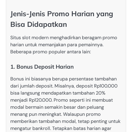
Jenis-Jenis Promo Harian yang
Bisa Didapatkan
Situs slot modern menghadirkan beragam promo
harian untuk memanjakan para pemainnya.
Beberapa promo populer antara lain:
1. Bonus Deposit Harian
Bonus ini biasanya berupa persentase tambahan
dari jumlah deposit. Misalnya, deposit Rp100.000
bisa langsung mendapatkan tambahan 20%
menjadi Rp120.000. Promo seperti ini membuat
modal bermain semakin besar dan peluang
menang pun meningkat. Walaupun promo
memberikan tambahan modal, tetap penting untuk
mengatur bankroll. Tetapkan batas harian agar