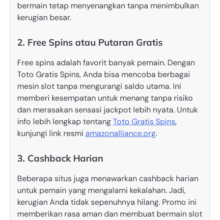
bermain tetap menyenangkan tanpa menimbulkan
kerugian besar.
2. Free Spins atau Putaran Gratis
Free spins adalah favorit banyak pemain. Dengan
Toto Gratis Spins, Anda bisa mencoba berbagai
mesin slot tanpa mengurangi saldo utama. Ini
memberi kesempatan untuk menang tanpa risiko
dan merasakan sensasi jackpot lebih nyata. Untuk
info lebih lengkap tentang
Toto Gratis Spins
,
kunjungi link resmi
amazonalliance.org
.
3. Cashback Harian
Beberapa situs juga menawarkan cashback harian
untuk pemain yang mengalami kekalahan. Jadi,
kerugian Anda tidak sepenuhnya hilang. Promo ini
memberikan rasa aman dan membuat bermain slot