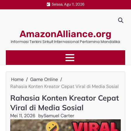
Skip
Selasa, Agu 11, 2026
to
content
AmazonAlliance.org
Informasi Terkini Sirkuit Internasional Pertamina Mandalika
Home
Game Online
Rahasia Konten Kreator Cepat Viral di Media Sosial
Rahasia Konten Kreator Cepat
Viral di Media Sosial
Mei 11, 2026
by
Samuel Carter